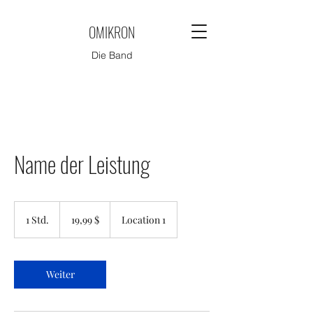
OMIKRON
Die Band
Name der Leistung
19,99
US-
1 Std.
1
19,99 $
Location 1
Dollar
S
t
d
Weiter