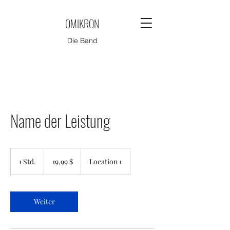
OMIKRON
Die Band
Name der Leistung
19,99
US-
1 Std.
1
19,99 $
Location 1
Dollar
S
t
d
Weiter