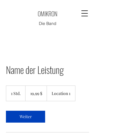
OMIKRON
Die Band
Name der Leistung
19,99
US-
1 Std.
1
19,99 $
Location 1
Dollar
S
t
d
Weiter